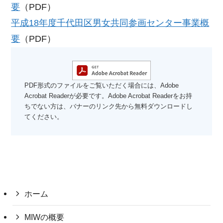
要
（PDF）
平成18年度千代田区男女共同参画センター事業概
要
（PDF）
PDF形式のファイルをご覧いただく場合には、Adobe
Acrobat Readerが必要です。Adobe Acrobat Readerをお持
ちでない方は、バナーのリンク先から無料ダウンロードし
てください。
ホーム
MIWの概要