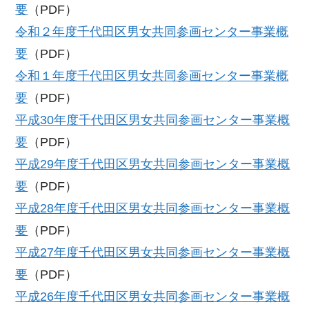
要
（PDF）
令和２年度千代田区男女共同参画センター事業概
要
（PDF）
令和１年度千代田区男女共同参画センター事業概
要
（PDF）
平成30年度千代田区男女共同参画センター事業概
要
（PDF）
平成29年度千代田区男女共同参画センター事業概
要
（PDF）
平成28年度千代田区男女共同参画センター事業概
要
（PDF）
平成27年度千代田区男女共同参画センター事業概
要
（PDF）
平成26年度千代田区男女共同参画センター事業概