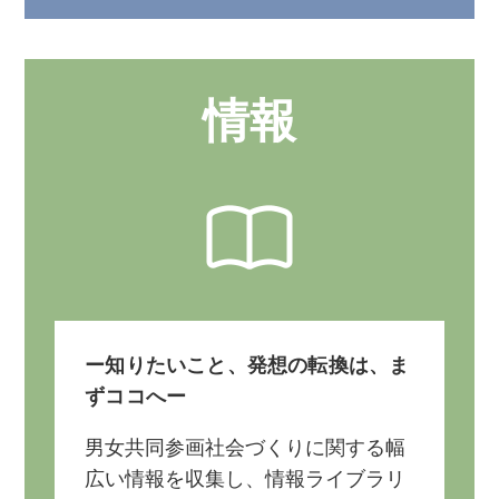
情報
ー知りたいこと、発想の転換は、ま
ずココへー
男女共同参画社会づくりに関する幅
広い情報を収集し、情報ライブラリ