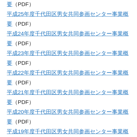
要
（PDF）
平成25年度千代田区男女共同参画センター事業概
要
（PDF）
平成24年度千代田区男女共同参画センター事業概
要
（PDF）
平成23年度千代田区男女共同参画センター事業概
要
（PDF）
平成22年度千代田区男女共同参画センター事業概
要
（PDF）
平成21年度千代田区男女共同参画センター事業概
要
（PDF）
平成20年度千代田区男女共同参画センター事業概
要
（PDF）
平成19年度千代田区男女共同参画センター事業概