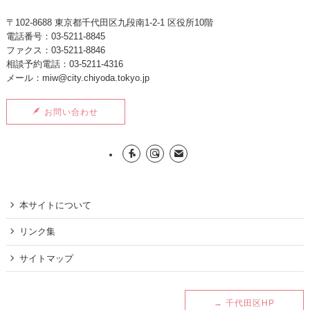
〒102-8688 東京都千代田区九段南1-2-1 区役所10階
電話番号：03-5211-8845
ファクス：03-5211-8846
相談予約電話：03-5211-4316
メール：miw@city.chiyoda.tokyo.jp
お問い合わせ
本サイトについて
リンク集
サイトマップ
→
千代田区HP