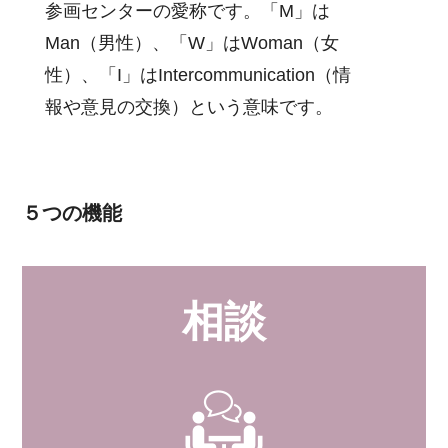
参画センターの愛称です。「M」は
Man（男性）、「W」はWoman（女
性）、「I」はIntercommunication（情
報や意見の交換）という意味です。
５つの機能
相談